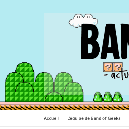
Aller
au
contenu
BAND OF GEEK
Actu Geek d'hier et d'aujourd'hui
Accueil
L’équipe de Band of Geeks