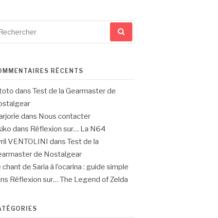
cherche
ur
OMMENTAIRES RÉCENTS
toto
dans
Test de la Gearmaster de
stalgear
rjorie
dans
Nous contacter
iko
dans
Réflexion sur… La N64
ril VENTOLINI
dans
Test de la
armaster de Nostalgear
 chant de Saria à l’ocarina : guide simple
ans
Réflexion sur… The Legend of Zelda
ATÉGORIES