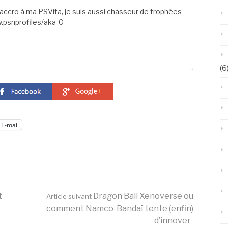
ccro à ma PSVita, je suis aussi chasseur de trophées
.psnprofiles/aka-0
(6
E-mail
t
Dragon Ball Xenoverse ou
Article suivant
comment Namco-Bandaï tente (enfin)
d’innover