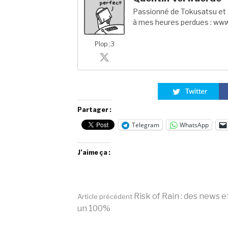
Passionné de Tokusatsu et a
à mes heures perdues : www
Plop ;3
Partager :
Telegram
WhatsApp
J’aime ça :
Lire
Risk of Rain : des news e
Article précédent
un 100%