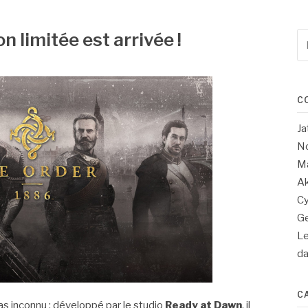
on limitée est arrivée !
Re
po
:
C
Ja
No
Ma
Ak
Cy
Ge
Le
d
C
s inconnu : développé par le studio
Ready at Dawn
, il