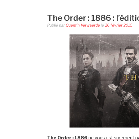
The Order : 1886 : l’éditi
Publié par
Quentin Verwaerde
le
26 février 2015
The Order : 1886
ne vous est surement pa