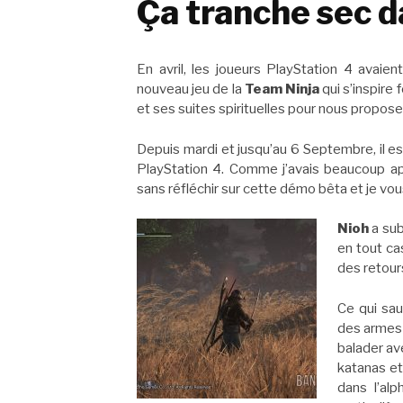
Ça tranche sec da
En avril, les joueurs PlayStation 4 avaie
nouveau jeu de la
Team Ninja
qui s’inspire
et ses suites spirituelles pour nous propos
Depuis mardi et jusqu’au 6 Septembre, il e
PlayStation 4. Comme j’avais beaucoup a
sans réfléchir sur cette démo bêta et je vo
Nioh
a sub
en tout c
des retours
Ce qui sau
des arme
balader av
katanas et
dans l’al