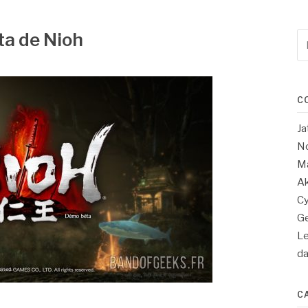
ta de Nioh
Re
po
:
C
Ja
No
Ma
Ak
Cy
Ge
Le
d
C