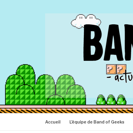
Aller
au
contenu
BAND OF GEEK
Actu Geek d'hier et d'aujourd'hui
Accueil
L’équipe de Band of Geeks