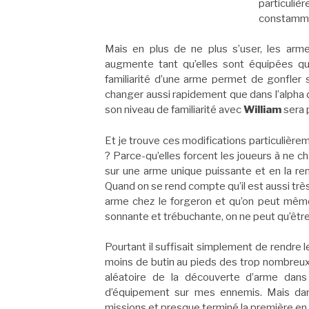
particuli
constamme
Mais en plus de ne plus s’user, les arme
augmente tant qu’elles sont équipées 
familiarité d’une arme permet de gonfler s
changer aussi rapidement que dans l’alpha
son niveau de familiarité avec
William
sera p
Et je trouve ces modifications particulièr
? Parce-qu’elles forcent les joueurs à ne 
sur une arme unique puissante et en la ren
Quand on se rend compte qu’il est aussi très
arme chez le forgeron et qu’on peut mêm
sonnante et trébuchante, on ne peut qu’êt
Pourtant il suffisait simplement de rendre 
moins de butin au pieds des trop nombre
aléatoire de la découverte d’arme dans l
d’équipement sur mes ennemis. Mais dans 
missions et presque terminé la première en