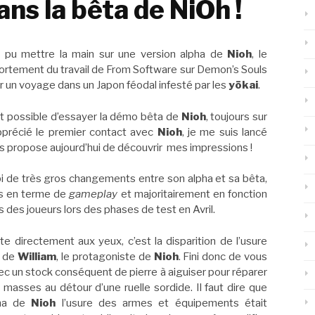
ns la bêta de NiOh !
nt pu mettre la main sur une version alpha de
Nioh
, le
 fortement du travail de From Software sur Demon’s Souls
er un voyage dans un Japon féodal infesté par les
yōkai
.
st possible d’essayer la démo bêta de
Nioh
, toujours sur
pprécié le premier contact avec
Nioh
, je me suis lancé
us propose aujourd’hui de découvrir mes impressions !
i de très gros changements entre son alpha et sa bêta,
as en terme de
gameplay
et majoritairement en fonction
 des joueurs lors des phases de test en Avril.
te directement aux yeux, c’est la disparition de l’usure
s de
William
, le protagoniste de
Nioh
. Fini donc de vous
ec un stock conséquent de pierre à aiguiser pour réparer
 masses au détour d’une ruelle sordide. Il faut dire que
pha de
Nioh
l’usure des armes et équipements était