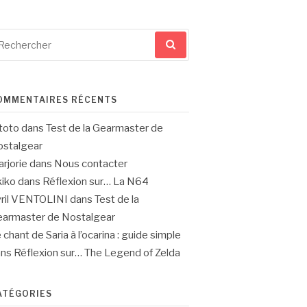
cherche
ur
OMMENTAIRES RÉCENTS
toto
dans
Test de la Gearmaster de
stalgear
rjorie
dans
Nous contacter
iko
dans
Réflexion sur… La N64
ril VENTOLINI
dans
Test de la
armaster de Nostalgear
 chant de Saria à l’ocarina : guide simple
ans
Réflexion sur… The Legend of Zelda
ATÉGORIES