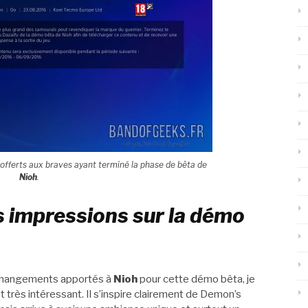
offerts aux braves ayant terminé la phase de bêta de
Nioh
.
s impressions sur la démo
s changements apportés à
Nioh
pour cette démo bêta, je
t très intéressant. Il s’inspire clairement de Demon’s