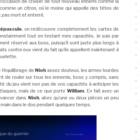
’occasion de croiser de tout nouveau ennemi comme la
 comme un citron, où le moine qui appelle des têtes de
t pas mort et enterré.
répuscule
, on redécouvre completement les cartes de
constamment tout en testant mes capacités. Je suis par
ment réservé aux boss, puisqu’il sont juste plus longs à
ats contre eux vient du fait qu’ils appellent maintenant à
uelette.
e l’équilibrage de
Nioh
assez douteux, les armes lourdes
 de rouler sur tous les ennemis, boss y compris, sans
ulté du jeu vient non pas de vos capacités à anticiper les
ttaques, mais de ce que porte
William
. En fait avec un
’avancer dans
Nioh
, alors qu’une ou deux pièces un peu
e main dans le dos pendant quelques temps.