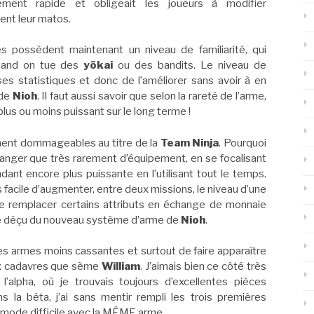
èrement rapide et obligeait les joueurs à modifier
nt leur matos.
s possèdent maintenant un niveau de familiarité, qui
quand on tue des
yōkai
ou des bandits. Le niveau de
es statistiques et donc de l’améliorer sans avoir à en
 de
Nioh
. Il faut aussi savoir que selon la rareté de l’arme,
lus ou moins puissant sur le long terme !
ement dommageables au titre de la
Team Ninja
. Pourquoi
changer que très rarement d’équipement, en se focalisant
dant encore plus puissante en l’utilisant tout le temps.
 facile d’augmenter, entre deux missions, le niveau d’une
e remplacer certains attributs en échange de monnaie
re déçu du nouveau système d’arme de
Nioh
.
les armes moins cassantes et surtout de faire apparaître
ux cadavres que sème
William
. J’aimais bien ce côté très
’alpha, où je trouvais toujours d’excellentes pièces
la bêta, j’ai sans mentir rempli les trois premières
 mode difficile avec la MÊME arme.