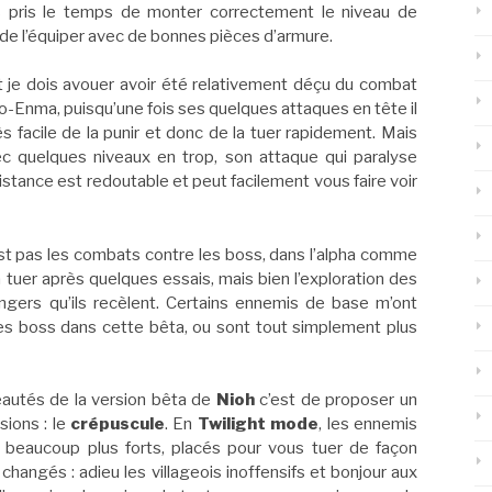
s pris le temps de monter correctement le niveau de
 de l’équiper avec de bonnes pièces d’armure.
je dois avouer avoir été relativement déçu du combat
o-Enma, puisqu’une fois ses quelques attaques en tête il
ès facile de la punir et donc de la tuer rapidement. Mais
 quelques niveaux en trop, son attaque qui paralyse
istance est redoutable et peut facilement vous faire voir
st pas les combats contre les boss, dans l’alpha comme
à tuer après quelques essais, mais bien l’exploration des
ngers qu’ils recèlent. Certains ennemis de base m’ont
e les boss dans cette bêta, ou sont tout simplement plus
eautés de la version bêta de
Nioh
c’est de proposer un
sions : le
crépuscule
. En
Twilight mode
, les ennemis
 beaucoup plus forts, placés pour vous tuer de façon
 changés : adieu les villageois inoffensifs et bonjour aux