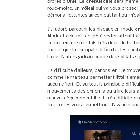
ordres d’
Onis
. Le
crépuscule
sera même l
roue-moine, un
yōkai
qui va vous presser
démons flottantes au combat tant qu’il n’es
J’ai adoré parcourir les niveaux en mode
c
Nioh
et cela m’a obligé à rester attentif 
contre encore une fois très déçu du traite
tuer et que la principale difficulté des comb
l’aide d’autres
yōkai
comme des soldats sq
La difficulté d’ailleurs, parlons-en ! Je trouv
comme le marteau permettent littéralement
aucun effort. Et surtout la principale diffic
mouvements des ennemis ou à lire leurs a
mauvais équipement il est très difficile d
trop fortes vous permettront d’avancer un