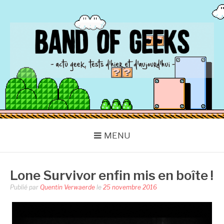
Aller
au
contenu
BAND OF GEEKS
Actu Geek d'hier et d'aujourd'hui
MENU
Lone Survivor enfin mis en boîte !
Publié par
Quentin Verwaerde
le
25 novembre 2016