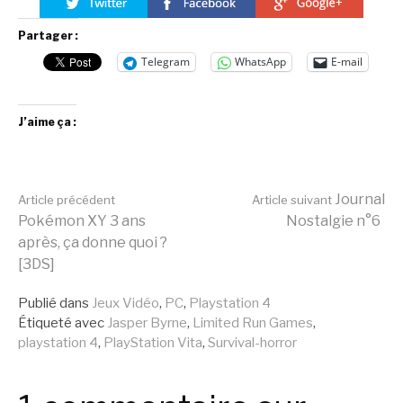
Partager :
Telegram
WhatsApp
E-mail
J’aime ça :
Lire
Journal
Article précédent
Article suivant
Pokémon XY 3 ans
Nostalgie n°6
après, ça donne quoi ?
la
[3DS]
Publié dans
Jeux Vidéo
,
PC
,
Playstation 4
suite
Étiqueté avec
Jasper Byrne
,
Limited Run Games
,
playstation 4
,
PlayStation Vita
,
Survival-horror