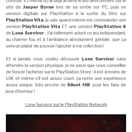
console. Et même si j’ai déjà acheté le jeu directement sur le
site de
Jasper Byrne
lors de sa sortie sur PC, puis en
version digitale sur PlayStation à la sortie du titre sur
PlayStation Vita
, je vais quand même me commander une
version
PlayStation Vita
ET une version
PlayStation 4
de
Lone Survivor
. J’ai tellement adoré ce jeu indépendant,
au charme fou et à l’ambiance absolument géniale, que ça
sera un plaisir de pouvoir l’ajouter à ma collection !
Et si jamais vous voulez découvrir
Lone Survivor
sans
attendre la version physique, je ne peux que vous conseiller
de foncer l’acheter sur le PlayStation Store : il est à moins de
10€ et même s’il est assez court, ça reste une expérience
assez unique, très proche de
Silent Hill
pour les fans de
jeux d’horreur !
Lone Survivor sur le PlayStation Network