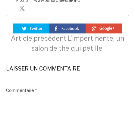
www.psnprofiles/aka-0
Plop ;3
Lire
Article précédent
L’impertinente, un
salon de thé qui pétille
la
LAISSER UN COMMENTAIRE
suite
Commentaire
*