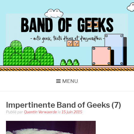
Aller
au
contenu
BAND OF GEEKS
Actu Geek d'hier et d'aujourd'hui
MENU
Impertinente Band of Geeks (7)
Publié par
Quentin Verwaerde
le
15 juin 2015