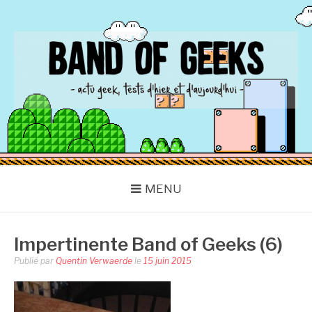
Aller
au
contenu
BAND OF GEEKS
Actu Geek d'hier et d'aujourd'hui
MENU
Impertinente Band of Geeks (6)
Publié par
Quentin Verwaerde
le
15 juin 2015