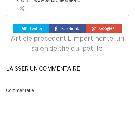
www.psnprofiles/aka-0
Plop ;3
Lire
Article précédent
L’impertinente, un
salon de thé qui pétille
la
LAISSER UN COMMENTAIRE
suite
Commentaire
*