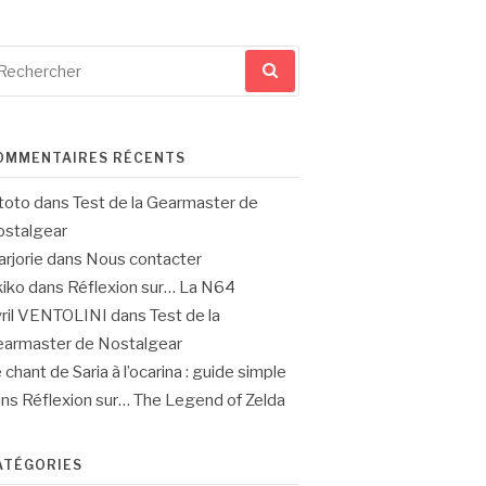
cherche
ur
OMMENTAIRES RÉCENTS
toto
dans
Test de la Gearmaster de
stalgear
rjorie
dans
Nous contacter
iko
dans
Réflexion sur… La N64
ril VENTOLINI
dans
Test de la
armaster de Nostalgear
 chant de Saria à l’ocarina : guide simple
ans
Réflexion sur… The Legend of Zelda
ATÉGORIES