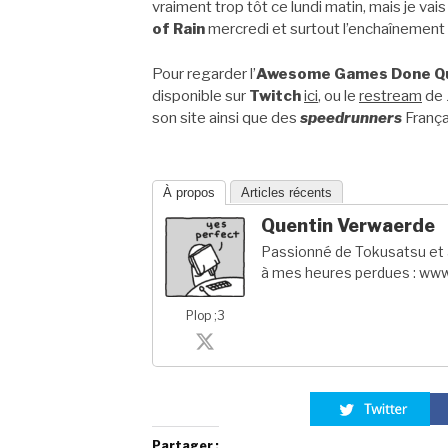
vraiment trop tôt ce lundi matin, mais je va
of Rain
mercredi et surtout l’enchaînement
Pour regarder l’
Awesome Games Done Qu
disponible sur
Twitch
ici
, ou le
restream
de 
son site ainsi que des
speedrunners
França
À propos
Articles récents
Quentin Verwaerde
Passionné de Tokusatsu et a
à mes heures perdues : www
Plop ;3
Partager :