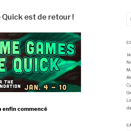
uick est de retour !
Re
po
:
C
Ja
No
Ma
Ak
Cy
Ge
Le
d
a enfin commencé
C