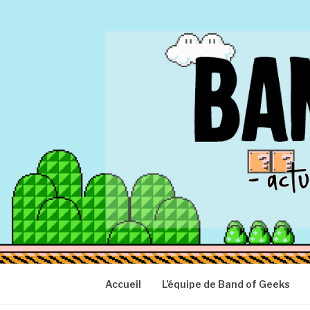
Aller
au
contenu
BAND OF GEEK
Actu Geek d'hier et d'aujourd'hui
Accueil
L’équipe de Band of Geeks