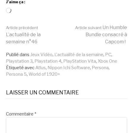
J’aime ça :
Chargement…
Lire
Un Humble
Article précédent
Article suivant
L’actualité de la
Bundle consacré à
semaine n°46
Capcom !
la
Publié dans
Jeux Vidéo
,
L'actualité de la semaine
,
PC
,
Playstation 3
,
Playstation 4
,
PlayStation Vita
,
Xbox One
suite
Étiqueté avec
Atlus
,
Nippon Ichi Software
,
Persona
,
Persona 5
,
World of 1920+
LAISSER UN COMMENTAIRE
Commentaire
*