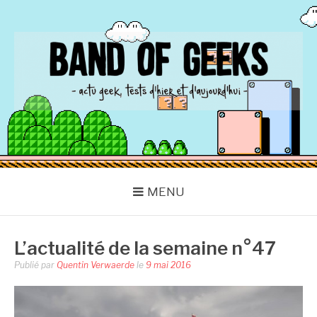
Aller
au
contenu
BAND OF GEEKS
Actu Geek d'hier et d'aujourd'hui
MENU
L’actualité de la semaine n°47
Publié par
Quentin Verwaerde
le
9 mai 2016