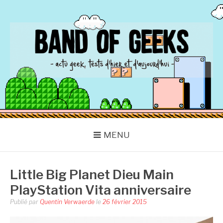
Aller
au
contenu
BAND OF GEEKS
Actu Geek d'hier et d'aujourd'hui
MENU
Little Big Planet Dieu Main
PlayStation Vita anniversaire
Publié par
Quentin Verwaerde
le
26 février 2015