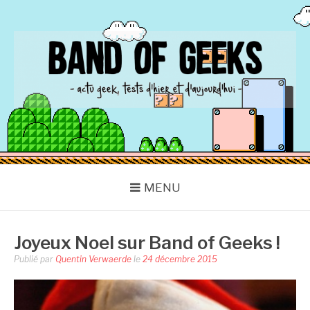
Aller
au
contenu
BAND OF GEEKS
Actu Geek d'hier et d'aujourd'hui
MENU
Joyeux Noel sur Band of Geeks !
Publié par
Quentin Verwaerde
le
24 décembre 2015