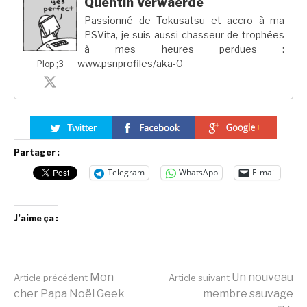
Quentin Verwaerde
Passionné de Tokusatsu et accro à ma
PSVita, je suis aussi chasseur de trophées
à mes heures perdues :
www.psnprofiles/aka-0
Plop ;3
Partager :
Telegram
WhatsApp
E-mail
J’aime ça :
Lire
Mon
Un nouveau
Article précédent
Article suivant
cher Papa Noël Geek
membre sauvage