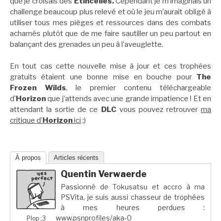
que je croisais des
Étincelles.
Cependant je m’imaginais un
challenge beaucoup plus relevé et où le jeu m’aurait obligé à
utiliser tous mes pièges et ressources dans des combats
acharnés plutôt que de me faire sautiller un peu partout en
balançant des grenades un peu à l’aveuglette.
En tout cas cette nouvelle mise à jour et ces trophées
gratuits étaient une bonne mise en bouche pour
The
Frozen Wilds
, le premier contenu téléchargeable
d’
Horizon
que j’attends avec une grande impatience ! Et en
attendant la sortie de ce
DLC
vous pouvez retrouver
ma
critique d’
Horizon
ici
;)
À propos
Articles récents
Quentin Verwaerde
Passionné de Tokusatsu et accro à ma
PSVita, je suis aussi chasseur de trophées
à mes heures perdues :
www.psnprofiles/aka-0
Plop ;3