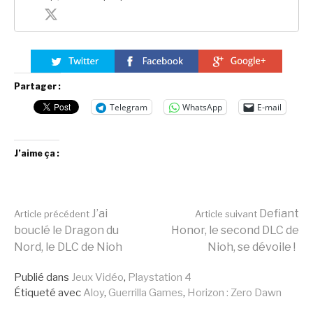
Partager :
Telegram
WhatsApp
E-mail
J’aime ça :
Lire
J’ai
Defiant
Article précédent
Article suivant
bouclé le Dragon du
Honor, le second DLC de
Nord, le DLC de Nioh
Nioh, se dévoile !
la
Publié dans
Jeux Vidéo
,
Playstation 4
Étiqueté avec
Aloy
,
Guerrilla Games
,
Horizon : Zero Dawn