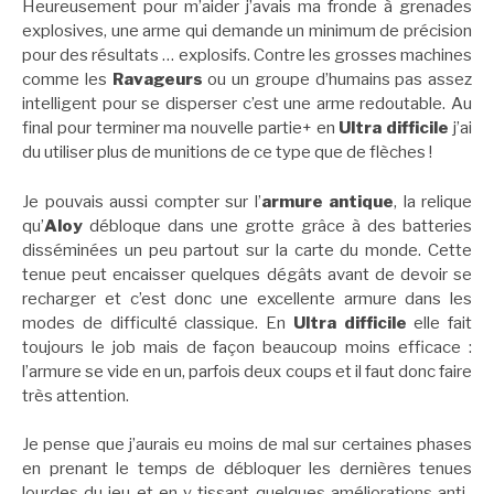
Heureusement pour m’aider j’avais ma fronde à grenades
explosives, une arme qui demande un minimum de précision
pour des résultats … explosifs. Contre les grosses machines
comme les
Ravageurs
ou un groupe d’humains pas assez
intelligent pour se disperser c’est une arme redoutable. Au
final pour terminer ma nouvelle partie+ en
Ultra difficile
j’ai
du utiliser plus de munitions de ce type que de flèches !
Je pouvais aussi compter sur l’
armure antique
, la relique
qu’
Aloy
débloque dans une grotte grâce à des batteries
disséminées un peu partout sur la carte du monde. Cette
tenue peut encaisser quelques dégâts avant de devoir se
recharger et c’est donc une excellente armure dans les
modes de difficulté classique. En
Ultra difficile
elle fait
toujours le job mais de façon beaucoup moins efficace :
l’armure se vide en un, parfois deux coups et il faut donc faire
très attention.
Je pense que j’aurais eu moins de mal sur certaines phases
en prenant le temps de débloquer les dernières tenues
lourdes du jeu et en y tissant quelques améliorations anti-