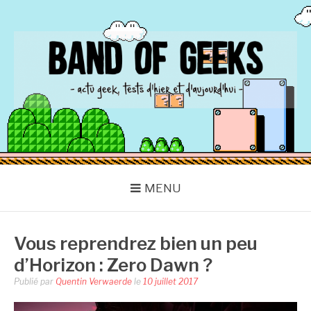
Aller
au
contenu
BAND OF GEEKS
Actu Geek d'hier et d'aujourd'hui
MENU
Vous reprendrez bien un peu
d’Horizon : Zero Dawn ?
Publié par
Quentin Verwaerde
le
10 juillet 2017