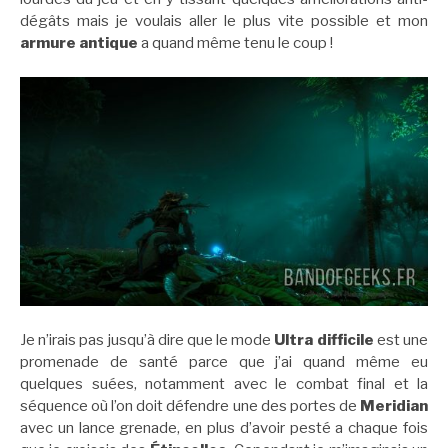
dégâts mais je voulais aller le plus vite possible et mon
armure antique
a quand même tenu le coup !
Je n’irais pas jusqu’à dire que le mode
Ultra difficile
est une
promenade de santé parce que j’ai quand même eu
quelques suées, notamment avec le combat final et la
séquence où l’on doit défendre une des portes de
Meridian
avec un lance grenade, en plus d’avoir pesté a chaque fois