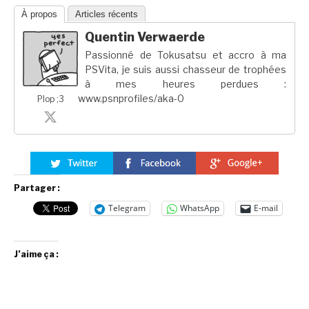
À propos
Articles récents
Quentin Verwaerde
Passionné de Tokusatsu et accro à ma
PSVita, je suis aussi chasseur de trophées
à mes heures perdues :
www.psnprofiles/aka-0
Plop ;3
Partager :
Telegram
WhatsApp
E-mail
J’aime ça :