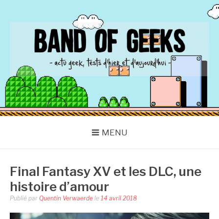
Aller
au
contenu
BAND OF GEEKS
Actu Geek d'hier et d'aujourd'hui
MENU
Final Fantasy XV et les DLC, une
histoire d’amour
Publié par
Quentin Verwaerde
le
14 avril 2018