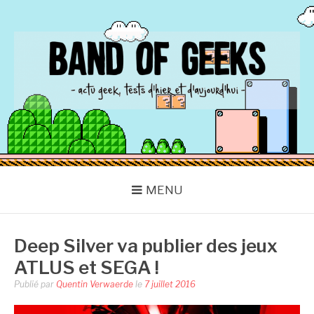
Aller
au
contenu
BAND OF GEEKS
Actu Geek d'hier et d'aujourd'hui
MENU
Deep Silver va publier des jeux
ATLUS et SEGA !
Publié par
Quentin Verwaerde
le
7 juillet 2016