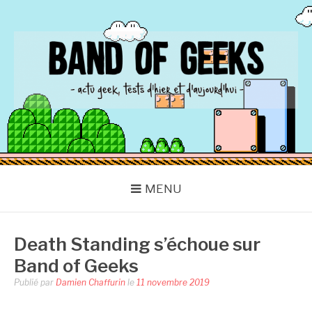
Aller
au
contenu
BAND OF GEEKS
Actu Geek d'hier et d'aujourd'hui
MENU
Death Standing s’échoue sur
Band of Geeks
Publié par
Damien Chaffurin
le
11 novembre 2019