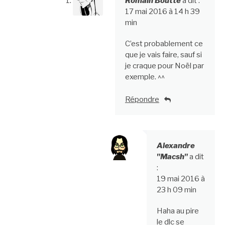
Romain Boutté
a dit :
17 mai 2016 à 14 h 39
min
C’est probablement ce
que je vais faire, sauf si
je craque pour Noël par
exemple. ^^
Répondre
Alexandre
"Macsh"
a dit
:
19 mai 2016 à
23 h 09 min
Haha au pire
le dlc se