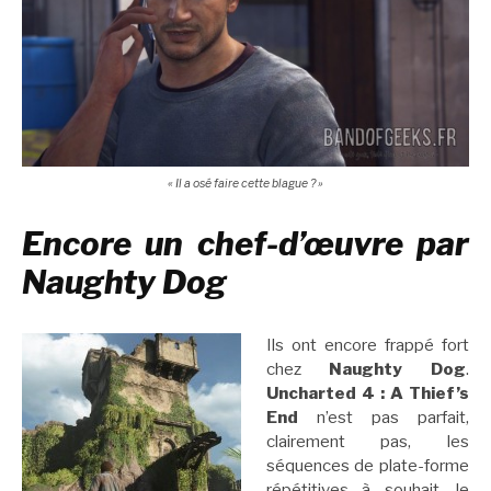
« Il a osé faire cette blague ? »
Encore un chef-d’œuvre par
Naughty Dog
Ils ont encore frappé fort
chez
Naughty Dog
.
Uncharted 4 : A Thief’s
End
n’est pas parfait,
clairement pas, les
séquences de plate-forme
répétitives à souhait, le