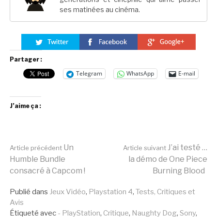
ses matinées au cinéma.
Partager :
Telegram
WhatsApp
E-mail
J’aime ça :
Lire
Un
J’ai testé …
Article précédent
Article suivant
Humble Bundle
la démo de One Piece
consacré à Capcom !
Burning Blood
la
Publié dans
Jeux Vidéo
,
Playstation 4
,
Tests, Critiques et
Avis
Étiqueté avec
- PlayStation
,
Critique
,
Naughty Dog
,
Sony
,