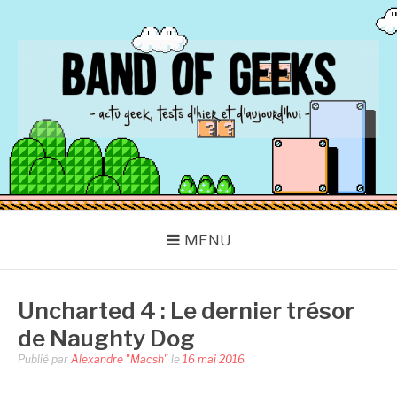
Aller
au
contenu
BAND OF GEEKS
Actu Geek d'hier et d'aujourd'hui
MENU
Uncharted 4 : Le dernier trésor
de Naughty Dog
Publié par
Alexandre "Macsh"
le
16 mai 2016