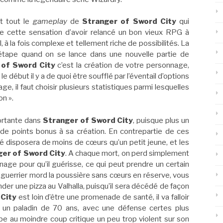
t tout le
gameplay
de
Stranger of Sword City
qui
e cette sensation d’avoir relancé un bon vieux RPG à
l, à la fois complexe et tellement riche de possibilités. La
étape quand on se lance dans une nouvelle partie de
 of Sword City
c’est la création de votre personnage,
e début il y a de quoi être soufflé par l’éventail d’options
e, il faut choisir plusieurs statistiques parmi lesquelles
on ».
portante dans
Stranger of Sword City
, puisque plus un
 de points bonus à sa création. En contrepartie de ces
 disposera de moins de cœurs qu’un petit jeune, et les
ger of Sword City
. A chaque mort, on perd simplement
nnage pour qu’il guérisse, ce qui peut prendre un certain
x guerrier mord la poussière sans cœurs en réserve, vous
der une pizza au Valhalla, puisqu’il sera décédé de façon
City
est loin d’être une promenade de santé, il va falloir
r un paladin de 70 ans, avec une défense certes plus
pe au moindre coup critique un peu trop violent sur son