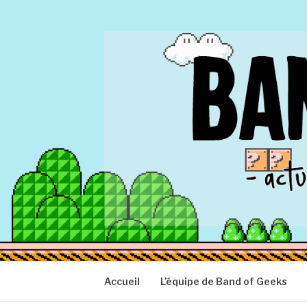
Aller
au
contenu
BAND OF GEEK
Actu Geek d'hier et d'aujourd'hui
Accueil
L’équipe de Band of Geeks