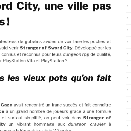
d City, une ville pas
 !
estées de gobelins avides de voir faire les poches et
voici venir
Stranger of Sword City
. Développé par les
, connus et reconnus pour leurs
dungeon rpg
de qualité,
r PlayStation Vita et PlayStation 3.
 les vieux pots qu’on fait
 Gaze
avait rencontré un franc succès et fait connaître
ce
à un grand nombre de joueurs grâce à une formule
 et surtout simplifié, on peut voir dans
Stranger of
ity
un vibrant hommage aux
dungeon crawler
à
, comme la légendaire série Wizardry.