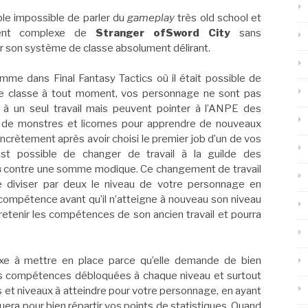
le impossible de parler du
gameplay
très old school et
ment complexe de
Stranger ofSword City
sans
 son système de classe absolument délirant.
me dans Final Fantasy Tactics où il était possible de
e classe à tout moment, vos personnage ne sont pas
 à un seul travail mais peuvent pointer à l’ANPE des
 de monstres et licornes pour apprendre de nouveaux
oncrètement après avoir choisi le premier job d’un de vos
 est possible de changer de travail à la guilde des
s
contre une somme modique. Ce changement de travail
de diviser par deux le niveau de votre personnage en
compétence avant qu’il n’atteigne à nouveau son niveau
va retenir les compétences de son ancien travail et pourra
xe à mettre en place parce qu’elle demande de bien
 les compétences débloquées à chaque niveau et surtout
es et niveaux à atteindre pour votre personnage, en ayant
ectuera pour bien répartir vos points de statistiques. Quand