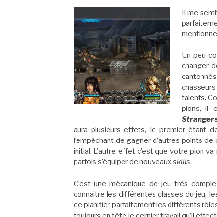
Il me semb
parfaite
mentionner
Un peu com
changer d
cantonnés
chasseurs
talents. C
pions, il
Stranger
aura plusieurs effets, le premier étant 
l’empêchant de gagner d’autres points de 
initial. L’autre effet c’est que votre pion 
parfois s’équiper de nouveaux
skills
.
C’est une mécanique de jeu très comple
connaitre les différentes classes du jeu,
de planifier parfaitement les différents rôl
toujours en tête le dernier travail qu’il eff