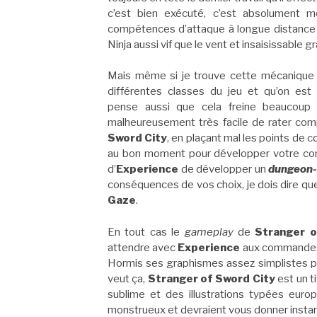
c’est bien exécuté, c’est absolument m
compétences d’attaque à longue distance 
Ninja aussi vif que le vent et insaisissable
Mais même si je trouve cette mécanique a
différentes classes du jeu et qu’on est 
pense aussi que cela freine beaucoup l
malheureusement très facile de rater c
Sword City
, en plaçant mal les points de
au bon moment pour développer votre comb
d’
Experience
de développer un
dungeon-
conséquences de vos choix, je dois dire qu
Gaze
.
En tout cas le
gameplay
de
Stranger o
attendre avec
Experience
aux commandes. 
Hormis ses graphismes assez simplistes pen
veut ça,
Stranger of Sword City
est un t
sublime et des illustrations typées eur
monstrueux et devraient vous donner insta