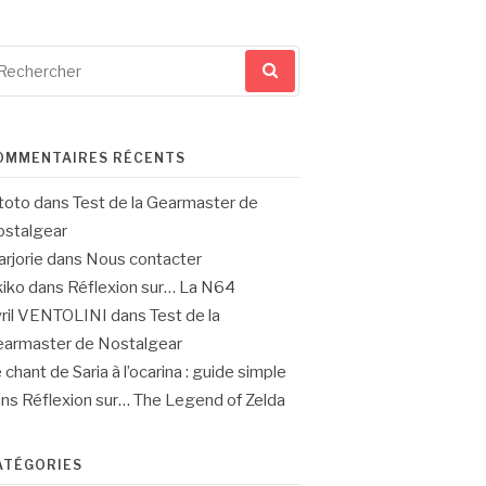
cherche
ur
OMMENTAIRES RÉCENTS
toto
dans
Test de la Gearmaster de
stalgear
rjorie
dans
Nous contacter
iko
dans
Réflexion sur… La N64
ril VENTOLINI
dans
Test de la
armaster de Nostalgear
 chant de Saria à l’ocarina : guide simple
ans
Réflexion sur… The Legend of Zelda
ATÉGORIES