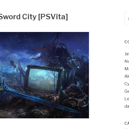
 Sword City [PSVita]
Re
po
:
C
Ja
No
Ma
Ak
Cy
Ge
Le
d
C