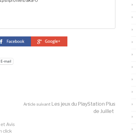
.psnprofiles/aka-0
E-mail
Les jeux du PlayStation Plus
Article suivant
de Juillet
 et Avis
n click