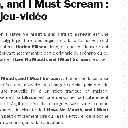
, and I Must Scream :
 jeu-vidéo
on
,
I Have No Mouth, and I Must Scream
est une
calyptique. L’une des originalités de cette nouvelle est
 auteur,
Harlan Ellison
donc, et que ce dernier s’est
écrivant notamment la partie originale du scénario du jeu
al de
I Have No Mouth, and I Must Scream
, le super-
o Mouth, and I Must Scream
est donc une façon pour
réécrire sa nouvelle, de changer certains points et de
une nouvelle fin à un récit tragique et malsain.
usement si
Ellison
est une personne particulièrement
d il s’agit de créer des dialogues saisissants, comme
solument fascinante de
I Have No Mouth, and I Must
on peut difficilement dire qu’il a su s’entourer de la bonne
 réaliser un jeu-vidéo percutant.