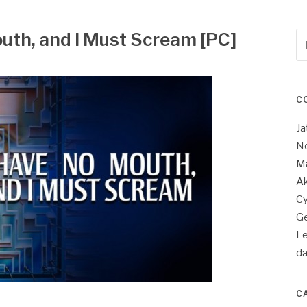
outh, and I Must Scream [PC]
Re
po
:
C
Ja
No
Ma
Ak
Cy
Ge
Le
d
C