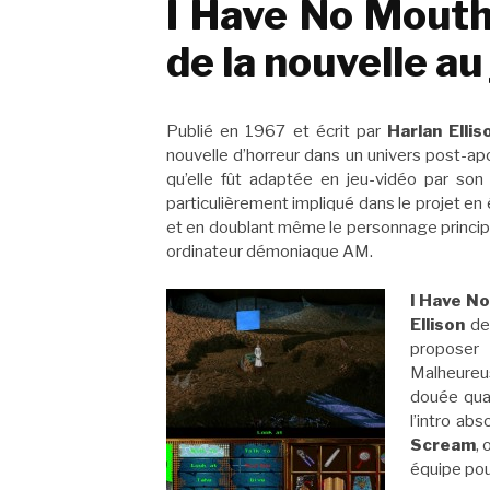
I Have No Mouth
de la nouvelle au
Publié en 1967 et écrit par
Harlan Ellis
nouvelle d’horreur dans un univers post-apo
qu’elle fût adaptée en jeu-vidéo par son
particulièrement impliqué dans le projet en 
et en doublant même le personnage princip
ordinateur démoniaque AM.
I Have N
Ellison
de 
proposer 
Malheure
douée quan
l’intro ab
Scream
, 
équipe pour