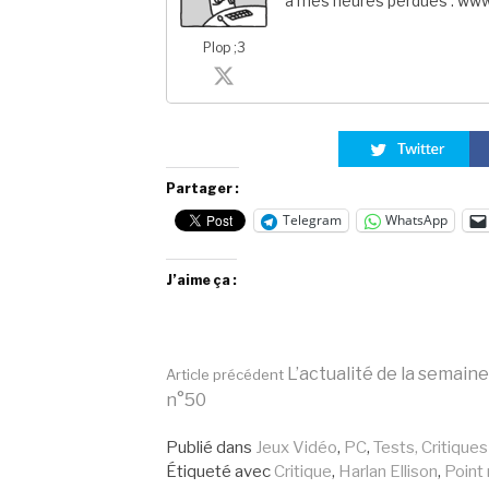
à mes heures perdues : www
Plop ;3
Partager :
Telegram
WhatsApp
J’aime ça :
Lire
L’actualité de la semaine
Article précédent
n°50
la
Publié dans
Jeux Vidéo
,
PC
,
Tests, Critiques
Étiqueté avec
Critique
,
Harlan Ellison
,
Point 