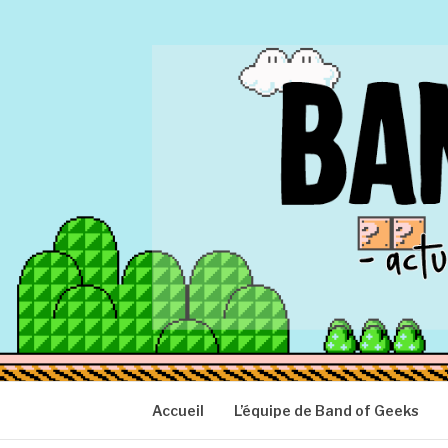
Aller
au
contenu
BAND OF GEEK
Actu Geek d'hier et d'aujourd'hui
Accueil
L’équipe de Band of Geeks