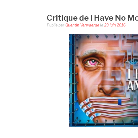
Critique de I Have No M
Publié par
Quentin Verwaerde
le
29 juin 2016