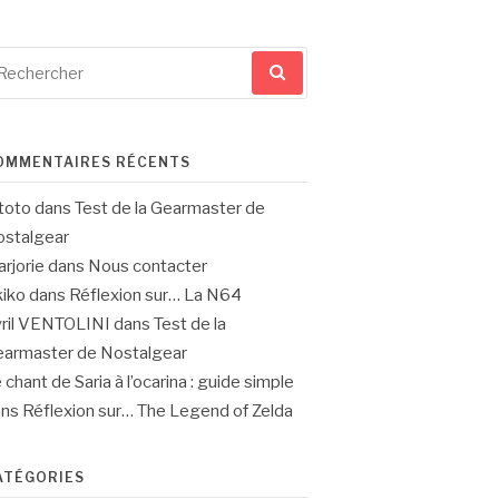
cherche
ur
OMMENTAIRES RÉCENTS
toto
dans
Test de la Gearmaster de
stalgear
rjorie
dans
Nous contacter
iko
dans
Réflexion sur… La N64
ril VENTOLINI
dans
Test de la
armaster de Nostalgear
 chant de Saria à l’ocarina : guide simple
ans
Réflexion sur… The Legend of Zelda
ATÉGORIES