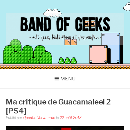
Aller
au
contenu
BAND OF GEEKS
Actu Geek d'hier et d'aujourd'hui
MENU
Ma critique de Guacamalee! 2
[PS4]
Publié par
Quentin Verwaerde
le
22 août 2018