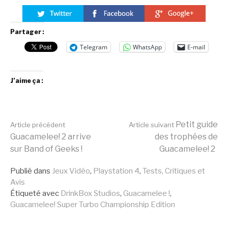
Partager :
Telegram
WhatsApp
E-mail
J’aime ça :
Lire
Petit guide
Article précédent
Article suivant
Guacamelee! 2 arrive
des trophées de
sur Band of Geeks !
Guacamelee! 2
la
Publié dans
Jeux Vidéo
,
Playstation 4
,
Tests, Critiques et
Avis
suite
Étiqueté avec
DrinkBox Studios
,
Guacamelee !
,
Guacamelee! Super Turbo Championship Edition