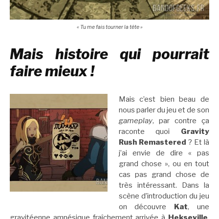
« Tu me fais tourner la tête »
Mais histoire qui pourrait
faire mieux !
Mais c’est bien beau de
nous parler du jeu et de son
gameplay
, par contre ça
raconte quoi
Gravity
Rush Remastered
? Et là
j’ai envie de dire « pas
grand chose », ou en tout
cas pas grand chose de
très intéressant. Dans la
scène d’introduction du jeu
on découvre
Kat
, une
gravitéenne amnésique fraîchement arrivée à
Hekseville
.