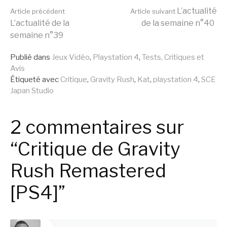
Lire
L’actualité
Article précédent
Article suivant
L’actualité de la
de la semaine n°40
semaine n°39
la
Publié dans
Jeux Vidéo
,
Playstation 4
,
Tests, Critiques et
Avis
suite
Étiqueté avec
Critique
,
Gravity Rush
,
Kat
,
playstation 4
,
SCE
Japan Studio
2 commentaires sur
“Critique de Gravity
Rush Remastered
[PS4]”