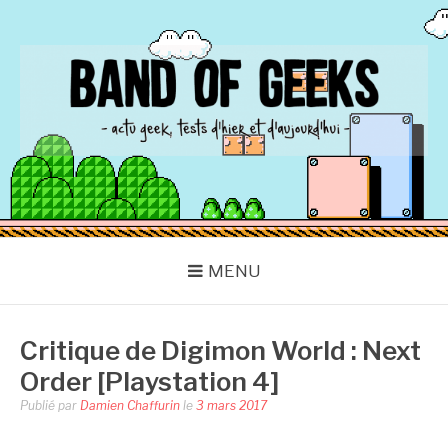
Aller
au
contenu
BAND OF GEEKS
Actu Geek d'hier et d'aujourd'hui
MENU
Critique de Digimon World : Next
Order [Playstation 4]
Publié par
Damien Chaffurin
le
3 mars 2017