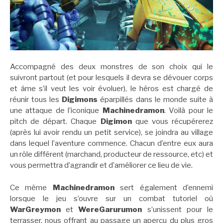
Accompagné des deux monstres de son choix qui le
suivront partout (et pour lesquels il devra se dévouer corps
et âme s’il veut les voir évoluer), le héros est chargé de
réunir tous les
Digimons
éparpillés dans le monde suite à
une attaque de l’iconique
Machinedramon
. Voilà pour le
pitch de départ. Chaque
Digimon
que vous récupérerez
(après lui avoir rendu un petit service), se joindra au village
dans lequel l’aventure commence. Chacun d’entre eux aura
un rôle différent (marchand, producteur de ressource, etc) et
vous permettra d’agrandir et d’améliorer ce lieu de vie.
Ce même
Machinedramon
sert également d’ennemi
lorsque le jeu s’ouvre sur un combat tutoriel où
WarGreymon
et
WereGarurumon
s’unissent pour le
terrasser, nous offrant au passage un aperçu du plus gros