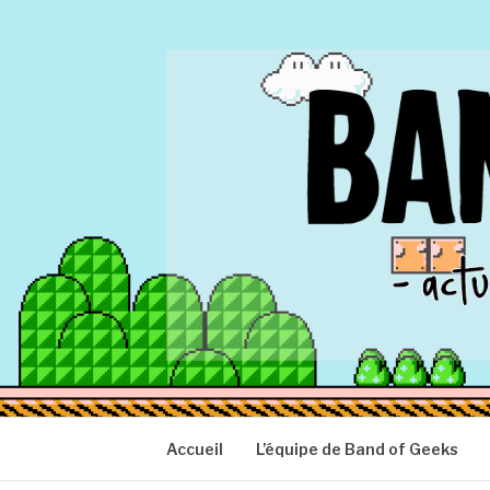
Aller
au
contenu
BAND OF GEEK
Actu Geek d'hier et d'aujourd'hui
Accueil
L’équipe de Band of Geeks