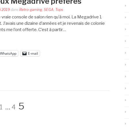
eux Megadrive préférés
i 2019
dans
Retro-gaming
,
SEGA
,
Tops
vraie console de salon rien qu’à moi. La Megadrive 1
 J’avais une dizaine d’années et je revenais de colonie
 me l’ont offerte. C’est à partir…
WhatsApp
E-mail
Page
Page
Page
5
1
…
4