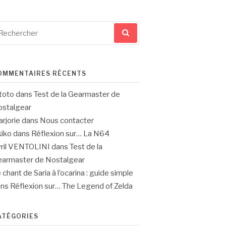
cherche
ur
OMMENTAIRES RÉCENTS
toto
dans
Test de la Gearmaster de
stalgear
rjorie
dans
Nous contacter
iko
dans
Réflexion sur… La N64
ril VENTOLINI
dans
Test de la
armaster de Nostalgear
 chant de Saria à l’ocarina : guide simple
ans
Réflexion sur… The Legend of Zelda
ATÉGORIES