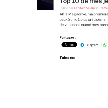
Top 10 de mes j
Publié par
Capitain Salami
le
18 ma
Ah la Megadrive, ma première 
pack Sonic 1 plus précisément.
de vacances quand mes parents
Partager :
Telegram
J’aime ça :
Pagination
des