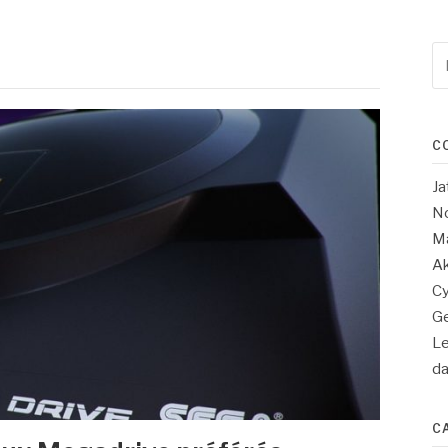
Re
po
:
C
Ja
No
Ma
Ak
Cy
Ge
Le
d
C