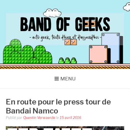
Aller
au
contenu
BAND OF GEEKS
Actu Geek d'hier et d'aujourd'hui
MENU
En route pour le press tour de
Bandai Namco
Publié par
Quentin Verwaerde
le
15 avril 2016