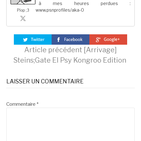
à mes heures perdues :
www.psnprofiles/aka-0
Plop ;3
Lire
Article précédent
[Arrivage]
Steins;Gate El Psy Kongroo Edition
la
LAISSER UN COMMENTAIRE
suite
Commentaire
*