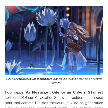
L’
OST
d’
Ar Nosurge : Ode to an Unborn Star
est une véritable merveille, à
écouter
d’urgence
.
Pour rappel
Ar Nosurge : Ode to an Unborn Star
est
sorti en 2014 sur PlayStation 3 et s’est rapidement imposé
pour moi comme l’un des meilleurs jeux de sa génération