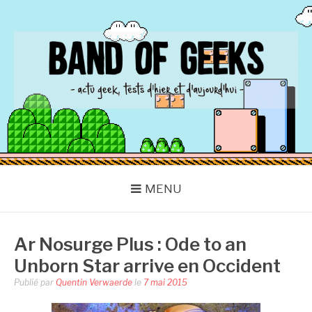
Aller
au
contenu
BAND OF GEEKS
Actu Geek d'hier et d'aujourd'hui
MENU
Ar Nosurge Plus : Ode to an
Unborn Star arrive en Occident
Publié par
Quentin Verwaerde
le
7 mai 2015