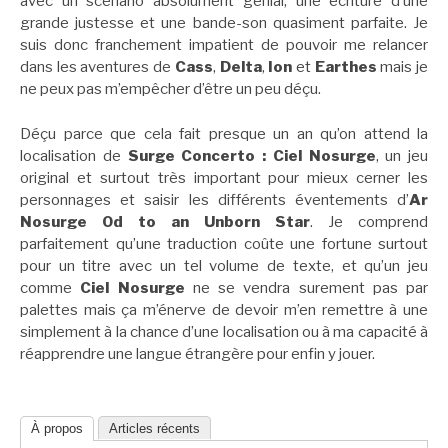
avec un scénario absolument génial, une écriture d’une
grande justesse et une bande-son quasiment parfaite. Je
suis donc franchement impatient de pouvoir me relancer
dans les aventures de
Cass
,
Delta
,
Ion
et
Earthes
mais je
ne peux pas m’empêcher d’être un peu déçu.
Déçu parce que cela fait presque un an qu’on attend la
localisation de
Surge Concerto : Ciel Nosurge
, un jeu
original et surtout très important pour mieux cerner les
personnages et saisir les différents éventements d’
Ar
Nosurge Od to an Unborn Star
. Je comprend
parfaitement qu’une traduction coûte une fortune surtout
pour un titre avec un tel volume de texte, et qu’un jeu
comme
Ciel Nosurge
ne se vendra surement pas par
palettes mais ça m’énerve de devoir m’en remettre à une
simplement à la chance d’une localisation ou à ma capacité à
réapprendre une langue étrangère pour enfin y jouer.
À propos
Articles récents