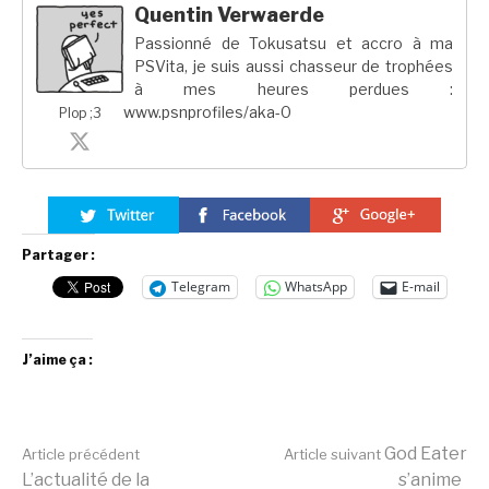
Quentin Verwaerde
Passionné de Tokusatsu et accro à ma
PSVita, je suis aussi chasseur de trophées
à mes heures perdues :
www.psnprofiles/aka-0
Plop ;3
Partager :
Telegram
WhatsApp
E-mail
J’aime ça :
Lire
God Eater
Article précédent
Article suivant
L’actualité de la
s’anime