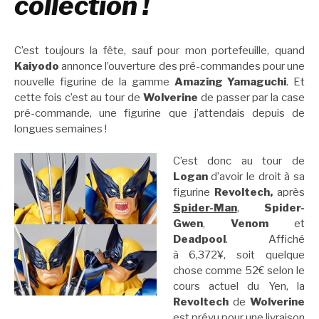
collection !
C’est toujours la fête, sauf pour mon portefeuille, quand
Kaiyodo
annonce l’ouverture des pré-commandes pour une
nouvelle figurine de la gamme
Amazing Yamaguchi
. Et
cette fois c’est au tour de
Wolverine
de passer par la case
pré-commande, une figurine que j’attendais depuis de
longues semaines !
C’est donc au tour de
Logan
d’avoir le droit à sa
figurine
Revoltech,
après
Spider-Man
,
Spider-
Gwen
,
Venom
et
Deadpool
. Affiché
à 6,372¥, soit quelque
chose comme 52€ selon le
cours actuel du Yen, la
Revoltech
de
Wolverine
est prévu pour une livraison