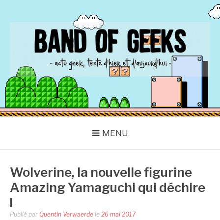
Aller
au
contenu
BAND OF GEEKS
Actu Geek d'hier et d'aujourd'hui
MENU
Wolverine, la nouvelle figurine
Amazing Yamaguchi qui déchire
!
Publié par
Quentin Verwaerde
le
26 mai 2017