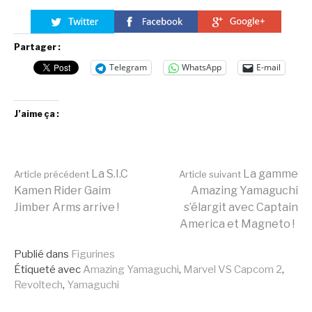
Partager :
Telegram
WhatsApp
E-mail
J’aime ça :
Lire
La S.I.C
La gamme
Article précédent
Article suivant
Kamen Rider Gaim
Amazing Yamaguchi
Jimber Arms arrive !
s’élargit avec Captain
la
America et Magneto !
Publié dans
Figurines
suite
Étiqueté avec
Amazing Yamaguchi
,
Marvel VS Capcom 2
,
Revoltech
,
Yamaguchi