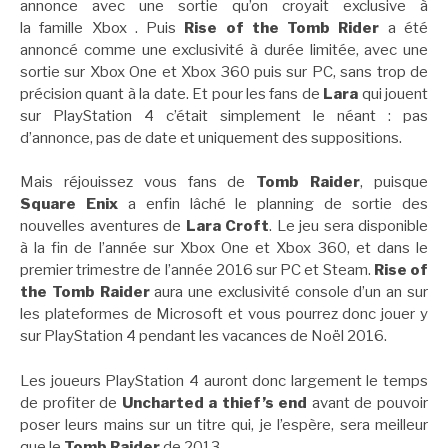
annonce avec une sortie qu’on croyait exclusive à
la famille Xbox . Puis
Rise of the Tomb Rider
a été
annoncé comme une exclusivité à durée limitée, avec une
sortie sur Xbox One et Xbox 360 puis sur PC, sans trop de
précision quant à la date. Et pour les fans de
Lara
qui jouent
sur PlayStation 4 c’était simplement le néant : pas
d’annonce, pas de date et uniquement des suppositions.
Mais réjouissez vous fans de
Tomb Raider
, puisque
Square Enix
a enfin lâché le planning de sortie des
nouvelles aventures de
Lara Croft
. Le jeu sera disponible
à la fin de l’année sur Xbox One et Xbox 360, et dans le
premier trimestre de l’année 2016 sur PC et Steam.
Rise of
the Tomb Raider
aura une exclusivité console d’un an sur
les plateformes de Microsoft et vous pourrez donc jouer y
sur PlayStation 4 pendant les vacances de Noël 2016.
Les joueurs PlayStation 4 auront donc largement le temps
de profiter de
Uncharted a thief’s end
avant de pouvoir
poser leurs mains sur un titre qui, je l’espère, sera meilleur
que le
Tomb Raider
de 2013.