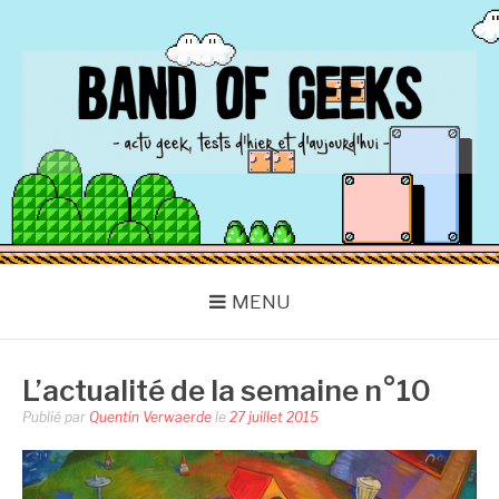
Aller
au
contenu
BAND OF GEEKS
Actu Geek d'hier et d'aujourd'hui
MENU
L’actualité de la semaine n°10
Publié par
Quentin Verwaerde
le
27 juillet 2015