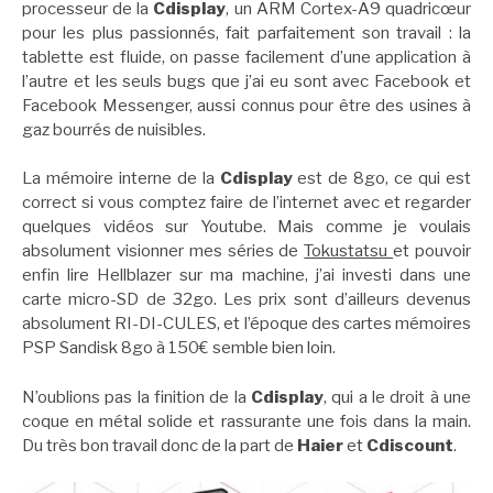
processeur de la
Cdisplay
, un ARM Cortex-A9 quadricœur
pour les plus passionnés, fait parfaitement son travail : la
tablette est fluide, on passe facilement d’une application à
l’autre et les seuls bugs que j’ai eu sont avec Facebook et
Facebook Messenger, aussi connus pour être des usines à
gaz bourrés de nuisibles.
La mémoire interne de la
Cdisplay
est de 8go, ce qui est
correct si vous comptez faire de l’internet avec et regarder
quelques vidéos sur Youtube. Mais comme je voulais
absolument visionner mes séries de
Tokustatsu
et pouvoir
enfin lire Hellblazer sur ma machine, j’ai investi dans une
carte micro-SD de 32go. Les prix sont d’ailleurs devenus
absolument RI-DI-CULES, et l’époque des cartes mémoires
PSP Sandisk 8go à 150€ semble bien loin.
N’oublions pas la finition de la
Cdisplay
, qui a le droit à une
coque en métal solide et rassurante une fois dans la main.
Du très bon travail donc de la part de
Haier
et
Cdiscount
.