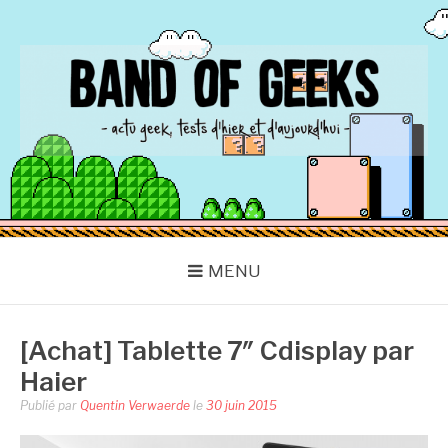
Aller
au
contenu
BAND OF GEEKS
Actu Geek d'hier et d'aujourd'hui
MENU
[Achat] Tablette 7″ Cdisplay par
Haier
Publié par
Quentin Verwaerde
le
30 juin 2015