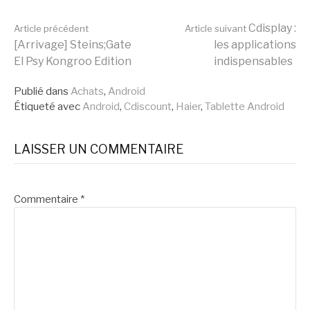
Lire
Cdisplay :
Article précédent
Article suivant
[Arrivage] Steins;Gate
les applications
El Psy Kongroo Edition
indispensables
la
Publié dans
Achats
,
Android
Étiqueté avec
Android
,
Cdiscount
,
Haier
,
Tablette Android
suite
LAISSER UN COMMENTAIRE
Commentaire
*