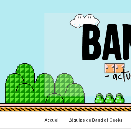
Aller
au
contenu
BAND OF GEEK
Actu Geek d'hier et d'aujourd'hui
Accueil
L’équipe de Band of Geeks