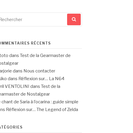
cherche
ur
OMMENTAIRES RÉCENTS
toto
dans
Test de la Gearmaster de
stalgear
rjorie
dans
Nous contacter
iko
dans
Réflexion sur… La N64
ril VENTOLINI
dans
Test de la
armaster de Nostalgear
 chant de Saria à l’ocarina : guide simple
ans
Réflexion sur… The Legend of Zelda
ATÉGORIES