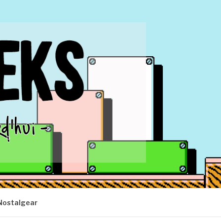
Nostalgear