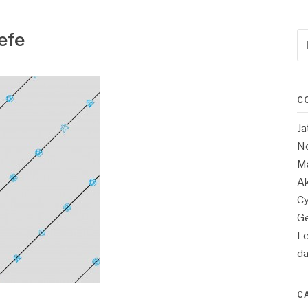
efe
Re
po
:
C
Ja
No
Ma
Ak
Cy
Ge
Le
d
C