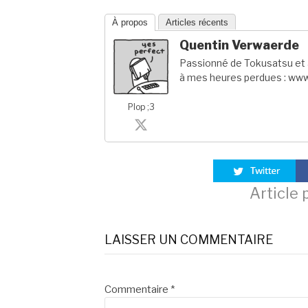
À propos
Articles récents
Quentin Verwaerde
Passionné de Tokusatsu et a
à mes heures perdues : www
Plop ;3
Lire
Article
la
LAISSER UN COMMENTAIRE
suite
Commentaire
*