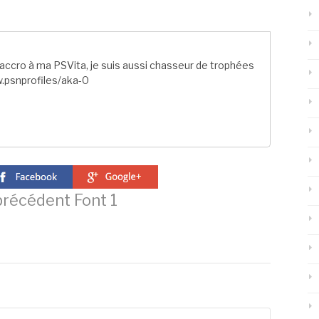
ccro à ma PSVita, je suis aussi chasseur de trophées
.psnprofiles/aka-0
 précédent
Font 1