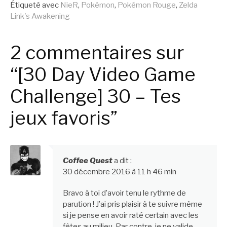
Étiqueté avec
NieR
,
Pokémon
,
Pokémon Rouge
,
Zelda
Link's Awakening
2 commentaires sur
“[30 Day Video Game
Challenge] 30 – Tes
jeux favoris”
Coffee Quest
a dit :
30 décembre 2016 à 11 h 46 min
Bravo à toi d’avoir tenu le rythme de
parution ! J’ai pris plaisir à te suivre même
si je pense en avoir raté certain avec les
fêtes au milieu. Par contre, je ne valide