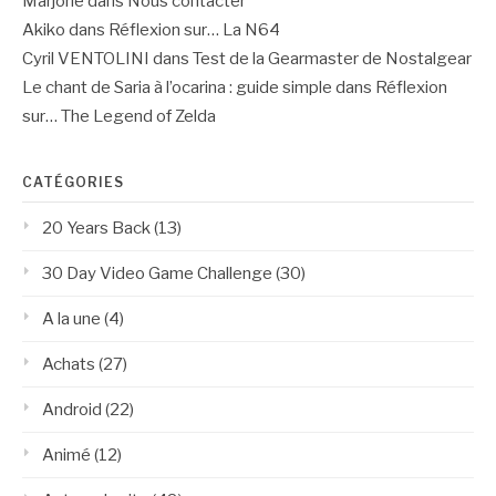
Marjorie
dans
Nous contacter
Akiko
dans
Réflexion sur… La N64
Cyril VENTOLINI
dans
Test de la Gearmaster de Nostalgear
Le chant de Saria à l’ocarina : guide simple
dans
Réflexion
sur… The Legend of Zelda
CATÉGORIES
20 Years Back
(13)
30 Day Video Game Challenge
(30)
A la une
(4)
Achats
(27)
Android
(22)
Animé
(12)