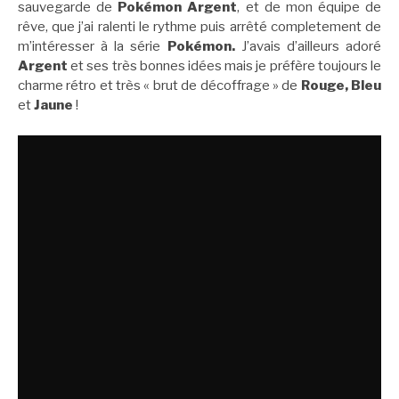
sauvegarde de
Pokémon Argent
, et de mon équipe de
rêve, que j’ai ralenti le rythme puis arrêté completement de
m’intéresser à la série
Pokémon.
J’avais d’ailleurs adoré
Argent
et ses très bonnes idées mais je préfère toujours le
charme rétro et très « brut de décoffrage » de
Rouge, Bleu
et
Jaune
!