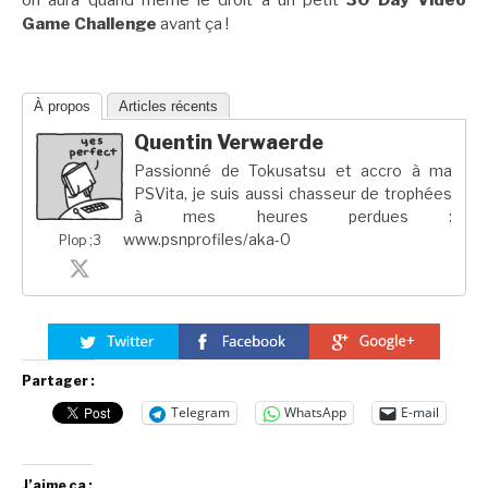
on aura quand même le droit à un petit
30 Day Video
Game Challenge
avant ça !
À propos
Articles récents
Quentin Verwaerde
Passionné de Tokusatsu et accro à ma
PSVita, je suis aussi chasseur de trophées
à mes heures perdues :
www.psnprofiles/aka-0
Plop ;3
Partager :
Telegram
WhatsApp
E-mail
J’aime ça :