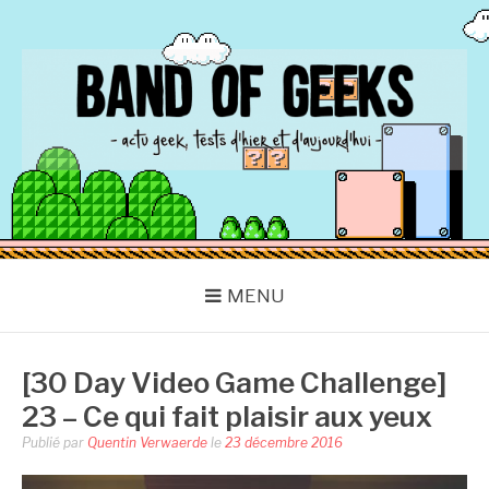
Aller
au
contenu
BAND OF GEEKS
Actu Geek d'hier et d'aujourd'hui
MENU
[30 Day Video Game Challenge]
23 – Ce qui fait plaisir aux yeux
Publié par
Quentin Verwaerde
le
23 décembre 2016