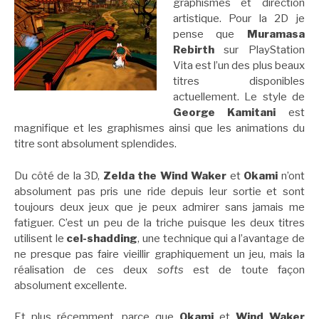
graphismes et direction
artistique. Pour la 2D je
pense que
Muramasa
Rebirth
sur PlayStation
Vita est l’un des plus beaux
titres disponibles
actuellement. Le style de
George Kamitani
est
magnifique et les graphismes ainsi que les animations du
titre sont absolument splendides.
Du côté de la 3D,
Zelda the Wind Waker
et
Okami
n’ont
absolument pas pris une ride depuis leur sortie et sont
toujours deux jeux que je peux admirer sans jamais me
fatiguer. C’est un peu de la triche puisque les deux titres
utilisent le
cel-shadding
, une technique qui a l’avantage de
ne presque pas faire vieillir graphiquement un jeu, mais la
réalisation de ces deux
softs
est de toute façon
absolument excellente.
Et plus récemment, parce que
Okami
et
Wind Waker