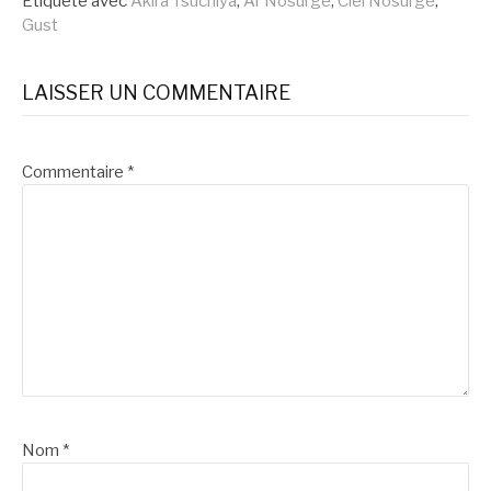
suite
Étiqueté avec
Akira Tsuchiya
,
Ar Nosurge
,
Ciel Nosurge
,
Gust
LAISSER UN COMMENTAIRE
Commentaire
*
Nom
*