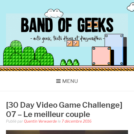
Aller
au
contenu
BAND OF GEEKS
Actu Geek d'hier et d'aujourd'hui
MENU
[30 Day Video Game Challenge]
07 – Le meilleur couple
Publié par
Quentin Verwaerde
le
7 décembre 2016