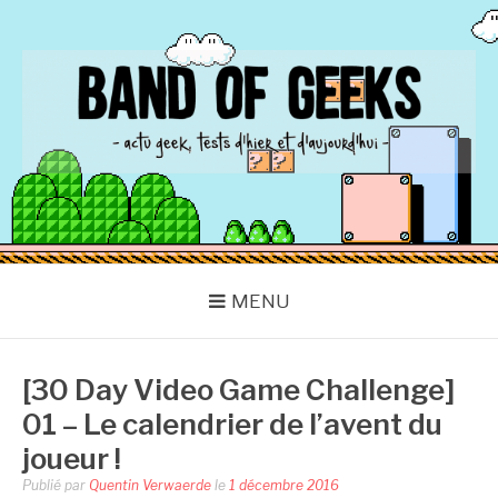
Aller
au
contenu
BAND OF GEEKS
Actu Geek d'hier et d'aujourd'hui
MENU
[30 Day Video Game Challenge]
01 – Le calendrier de l’avent du
joueur !
Publié par
Quentin Verwaerde
le
1 décembre 2016