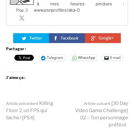
à mes heures perdues :
www.psnprofiles/aka-0
Plop ;3
Partager :
Telegram
WhatsApp
E-mail
J’aime ça :
Lire
Killing
[30 Day
Article précédent
Article suivant
Floor 2, un FPS qui
Video Game Challenge]
tache ! [PS4]
02 – Ton personnage
la
préféré