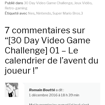
Publié dans
30 Day Video Game Challenge
,
Jeux Vidéo
,
suite
Retro-gaming
Étiqueté avec
Nes
,
Nintendo
,
Super Mario Bros.3
7 commentaires sur
“[30 Day Video Game
Challenge] 01 – Le
calendrier de l’avent du
joueur !”
Romain Boutté
a dit :
1 décembre 2016 à 18 h 39 min