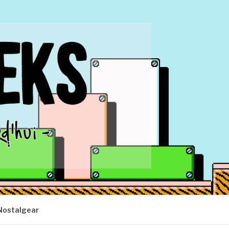
Nostalgear