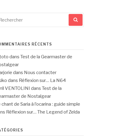
cherche
ur
OMMENTAIRES RÉCENTS
toto
dans
Test de la Gearmaster de
stalgear
rjorie
dans
Nous contacter
iko
dans
Réflexion sur… La N64
ril VENTOLINI
dans
Test de la
armaster de Nostalgear
 chant de Saria à l’ocarina : guide simple
ans
Réflexion sur… The Legend of Zelda
ATÉGORIES