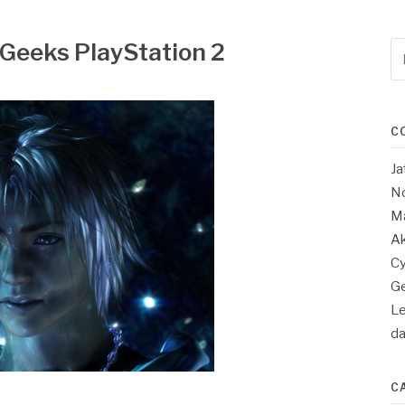
 Geeks PlayStation 2
Re
po
:
C
Ja
No
Ma
Ak
Cy
Ge
Le
d
C