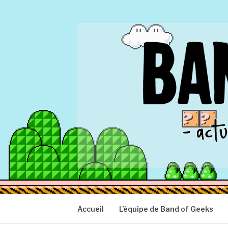
Aller
au
contenu
BAND OF GEEK
Actu Geek d'hier et d'aujourd'hui
Accueil
L’équipe de Band of Geeks