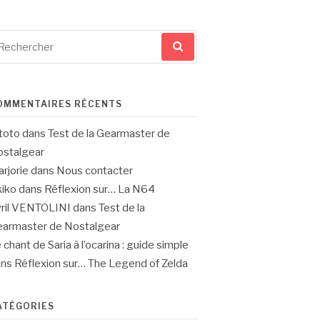
cherche
ur
OMMENTAIRES RÉCENTS
toto
dans
Test de la Gearmaster de
stalgear
rjorie
dans
Nous contacter
iko
dans
Réflexion sur… La N64
ril VENTOLINI
dans
Test de la
armaster de Nostalgear
 chant de Saria à l’ocarina : guide simple
ans
Réflexion sur… The Legend of Zelda
ATÉGORIES