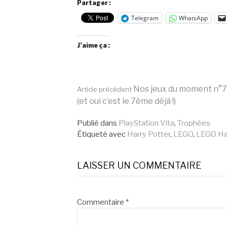
Partager :
Telegram
WhatsApp
J’aime ça :
Lire
Nos jeux du moment n°7
Article précédent
(et oui c’est le 7ème déjà !)
la
Publié dans
PlayStation Vita
,
Trophées
Étiqueté avec
Harry Potter
,
LEGO
,
LEGO Har
suite
LAISSER UN COMMENTAIRE
Commentaire
*