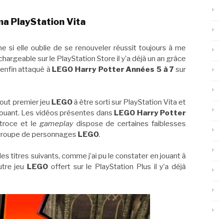
a PlayStation Vita
e si elle oublie de se renouveler réussit toujours à me
échargeable sur le PlayStation Store il y’a déjà un an grâce
 enfin attaqué à
LEGO Harry Potter Années 5 à 7
sur
tout premier jeu
LEGO
à être sorti sur PlayStation Vita et
jouant. Les vidéos présentes dans
LEGO Harry Potter
troce et le
gameplay
dispose de certaines faiblesses
e groupe de personnages
LEGO
.
s titres suivants, comme j’ai pu le constater en jouant à
utre jeu
LEGO
offert sur le PlayStation Plus il y’a déjà