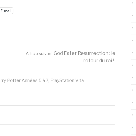
E-mail
God Eater Resurrection : le
Article suivant
retour du roi !
ry Potter Années 5 à 7
,
PlayStation Vita