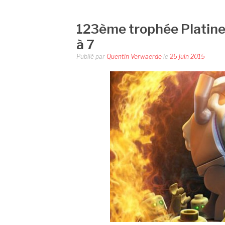
123ème trophée Platine
à 7
Publié par
Quentin Verwaerde
le
25 juin 2015