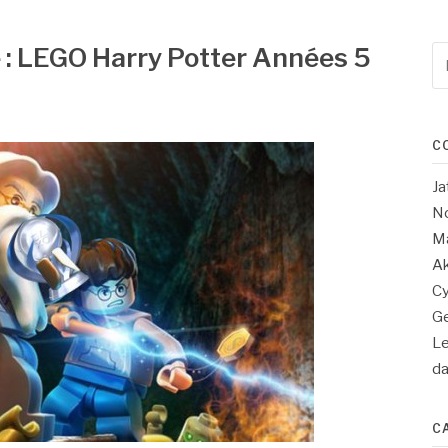
 : LEGO Harry Potter Années 5
Re
po
:
C
Ja
No
Ma
Ak
Cy
Ge
Le
d
C