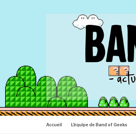
Aller
au
contenu
BAND OF GEEK
Actu Geek d'hier et d'aujourd'hui
Accueil
L’équipe de Band of Geeks