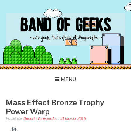
Aller
au
contenu
BAND OF GEEKS
Actu Geek d'hier et d'aujourd'hui
MENU
Mass Effect Bronze Trophy
Power Warp
Publié par
Quentin Verwaerde
le
31 janvier 2015