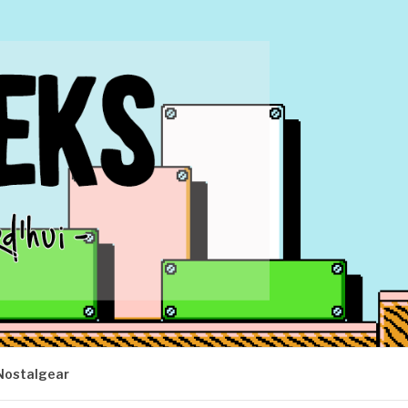
Nostalgear