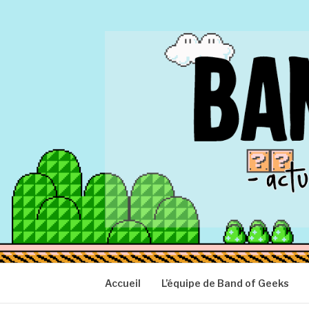
Aller
au
contenu
BAND OF GEEK
Actu Geek d'hier et d'aujourd'hui
Accueil
L’équipe de Band of Geeks