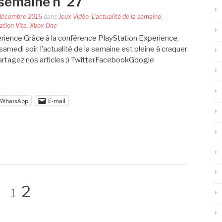
a semaine n°27
décembre 2015
dans
Jeux Vidéo
,
L'actualité de la semaine
,
ation Vita
,
Xbox One
erience Grâce à la conférence PlayStation Experience,
 samedi soir, l’actualité de la semaine est pleine à craquer
artagez nos articles ;) TwitterFacebookGoogle
WhatsApp
E-mail
Page
Page
2
1