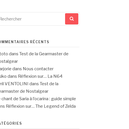
cherche
ur
OMMENTAIRES RÉCENTS
toto
dans
Test de la Gearmaster de
stalgear
rjorie
dans
Nous contacter
iko
dans
Réflexion sur… La N64
ril VENTOLINI
dans
Test de la
armaster de Nostalgear
 chant de Saria à l’ocarina : guide simple
ans
Réflexion sur… The Legend of Zelda
ATÉGORIES