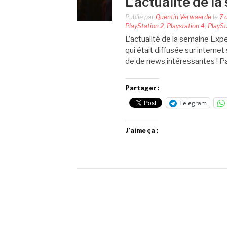
L’actualité de l
Publié par
Quentin Verwaerde
le
7 
PlayStation 2
,
Playstation 4
,
PlaySt
L’actualité de la semaine Exp
qui était diffusée sur internet
de de news intéressantes ! P
Partager :
Telegram
J’aime ça :
Pagination