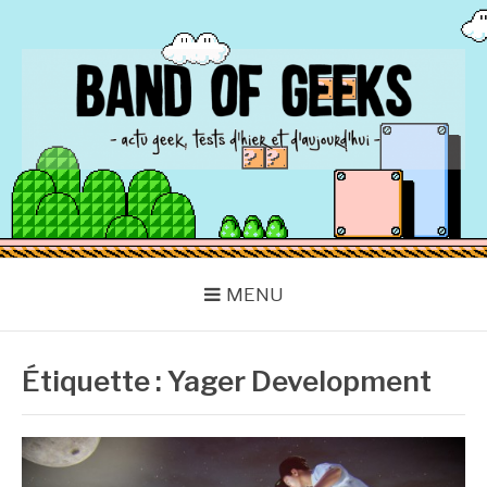
Aller
au
contenu
BAND OF GEEKS
Actu Geek d'hier et d'aujourd'hui
MENU
Étiquette :
Yager Development