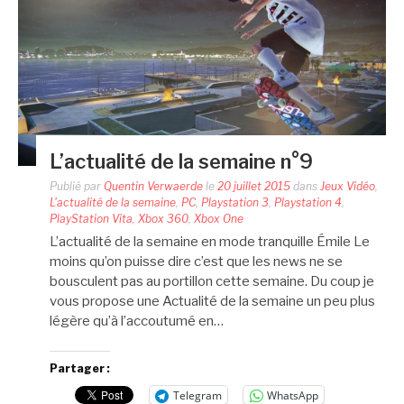
L’actualité de la semaine n°9
Publié par
Quentin Verwaerde
le
20 juillet 2015
dans
Jeux Vidéo
,
L'actualité de la semaine
,
PC
,
Playstation 3
,
Playstation 4
,
PlayStation Vita
,
Xbox 360
,
Xbox One
L’actualité de la semaine en mode tranquille Émile Le
moins qu’on puisse dire c’est que les news ne se
bousculent pas au portillon cette semaine. Du coup je
vous propose une Actualité de la semaine un peu plus
légère qu’à l’accoutumé en…
Partager :
Telegram
WhatsApp