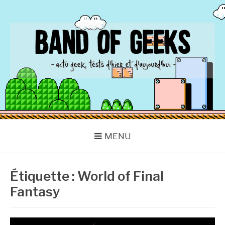
Aller
au
contenu
BAND OF GEEKS
Actu Geek d'hier et d'aujourd'hui
MENU
Étiquette :
World of Final
Fantasy