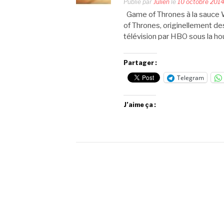
Publié par
Julien
le
10 octobre 201
Game of Thrones à la sauce 
of Thrones, originellement de
télévision par HBO sous la ho
Partager :
Telegram
J’aime ça :