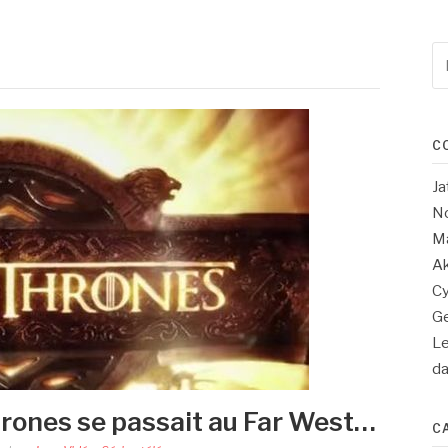
Re
po
:
C
Ja
No
Ma
Ak
Cy
Ge
Le
d
hrones se passait au Far West…
C