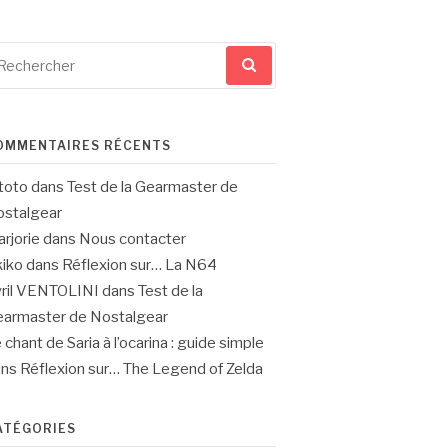
cherche
ur
OMMENTAIRES RÉCENTS
toto
dans
Test de la Gearmaster de
stalgear
rjorie
dans
Nous contacter
iko
dans
Réflexion sur… La N64
ril VENTOLINI
dans
Test de la
armaster de Nostalgear
 chant de Saria à l’ocarina : guide simple
ans
Réflexion sur… The Legend of Zelda
ATÉGORIES