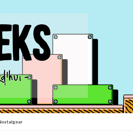
Nostalgear