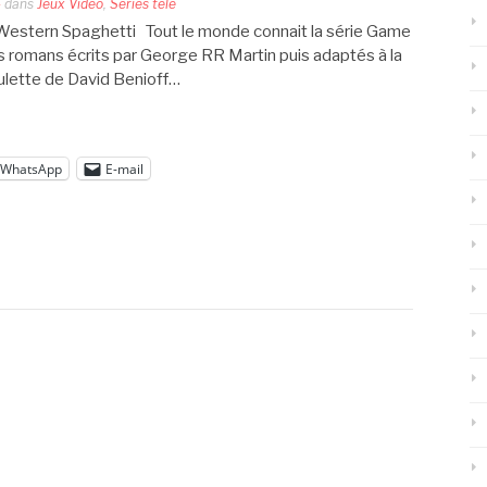
4
dans
Jeux Vidéo
,
Séries télé
Western Spaghetti Tout le monde connait la série Game
s romans écrits par George RR Martin puis adaptés à la
ulette de David Benioff…
WhatsApp
E-mail