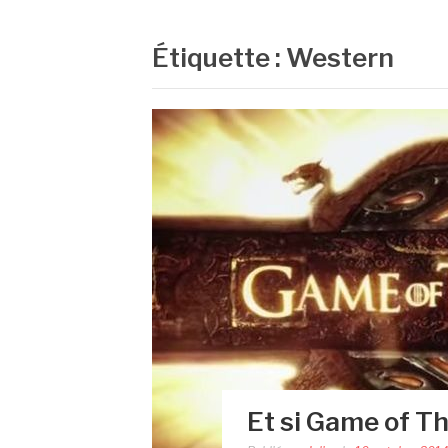
Étiquette :
Western
Et si Game of T