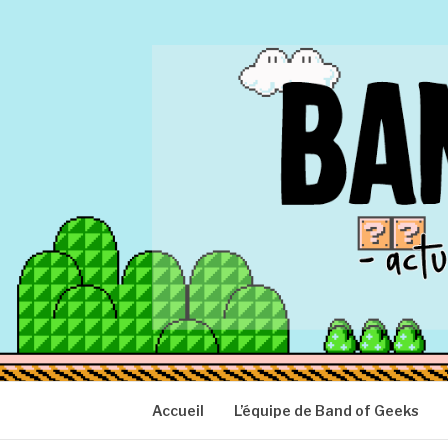
Aller
au
contenu
BAND OF GEEK
Actu Geek d'hier et d'aujourd'hui
Accueil
L’équipe de Band of Geeks