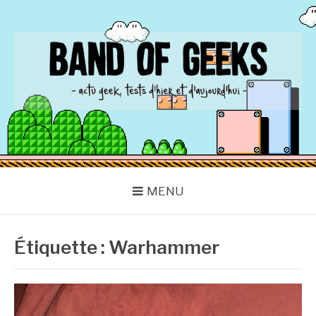
Aller
au
contenu
BAND OF GEEKS
Actu Geek d'hier et d'aujourd'hui
MENU
Étiquette :
Warhammer