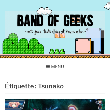
Aller
au
contenu
BAND OF GEEKS
Actu Geek d'hier et d'aujourd'hui
MENU
Étiquette :
Tsunako