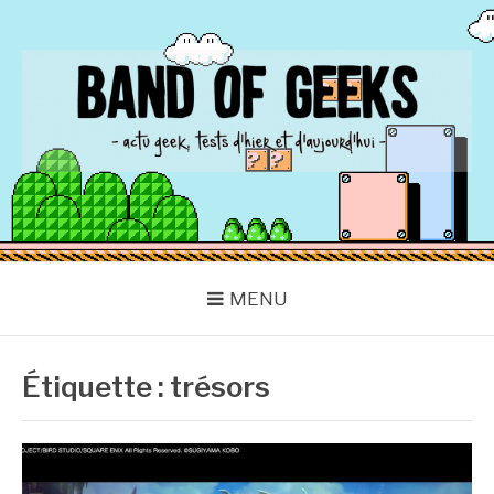
Aller
au
contenu
BAND OF GEEKS
Actu Geek d'hier et d'aujourd'hui
MENU
Étiquette :
trésors