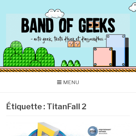
Aller
au
contenu
BAND OF GEEKS
Actu Geek d'hier et d'aujourd'hui
MENU
Étiquette :
TitanFall 2