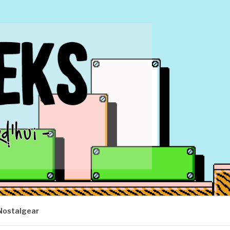
Nostalgear