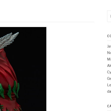
Re
po
:
C
Ja
No
Ma
Ak
Cy
Ge
Le
d
C