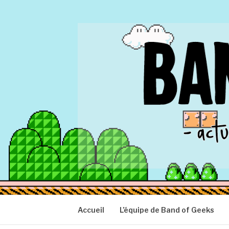
Aller
au
contenu
BAND OF GEEK
Actu Geek d'hier et d'aujourd'hui
Accueil
L’équipe de Band of Geeks