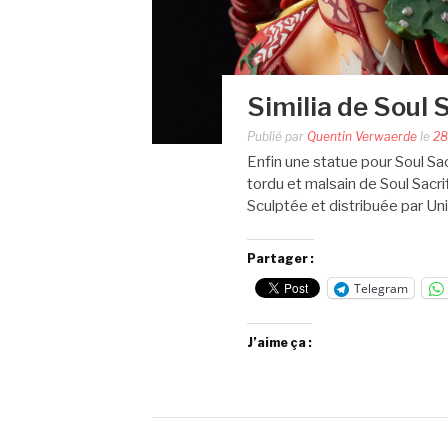
Similia de Soul 
Publié par
Quentin Verwaerde
le
28
Enfin une statue pour Soul Sacr
tordu et malsain de Soul Sacri
Sculptée et distribuée par Uni
Partager :
Telegram
J’aime ça :