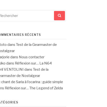
cherche
ur
OMMENTAIRES RÉCENTS
toto
dans
Test de la Gearmaster de
stalgear
rjorie
dans
Nous contacter
iko
dans
Réflexion sur… La N64
ril VENTOLINI
dans
Test de la
armaster de Nostalgear
 chant de Saria à l’ocarina : guide simple
ans
Réflexion sur… The Legend of Zelda
ATÉGORIES