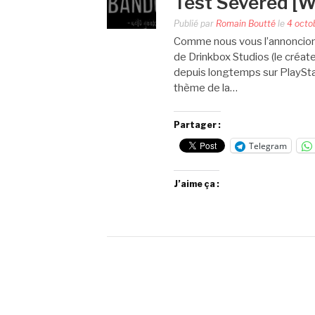
Test Severed [Wi
Publié par
Romain Boutté
le
4 octo
Comme nous vous l’annoncions i
de Drinkbox Studios (le créat
depuis longtemps sur PlayStat
thème de la…
Partager :
Telegram
J’aime ça :