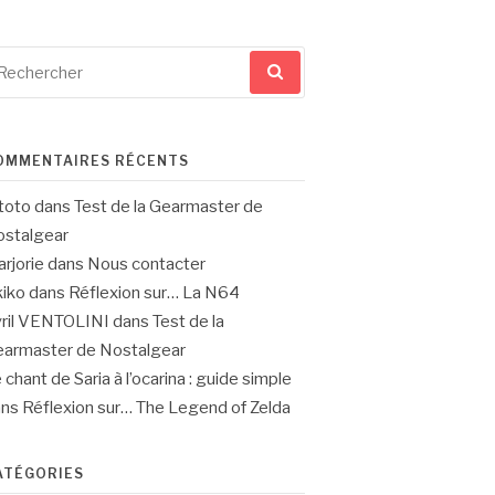
cherche
ur
OMMENTAIRES RÉCENTS
toto
dans
Test de la Gearmaster de
stalgear
rjorie
dans
Nous contacter
iko
dans
Réflexion sur… La N64
ril VENTOLINI
dans
Test de la
armaster de Nostalgear
 chant de Saria à l’ocarina : guide simple
ans
Réflexion sur… The Legend of Zelda
ATÉGORIES