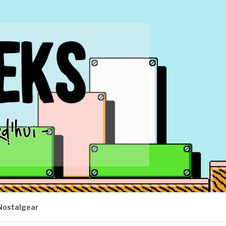
Nostalgear