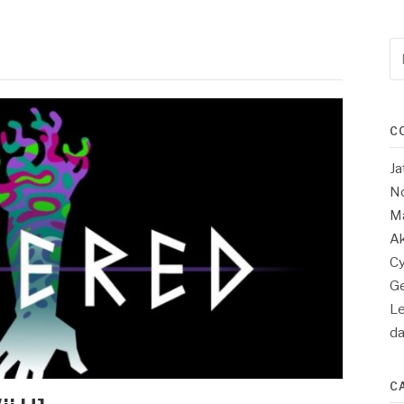
Re
po
:
C
Ja
No
Ma
Ak
Cy
Ge
Le
d
C