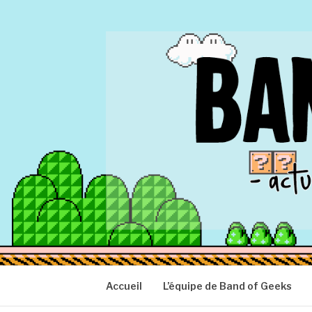
Aller
au
contenu
BAND OF GEEK
Actu Geek d'hier et d'aujourd'hui
Accueil
L’équipe de Band of Geeks