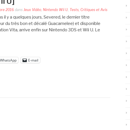
i U]
bre 2016
dans
Jeux Vidéo
,
Nintendo Wii U
,
Tests, Critiques et Avis
l y a quelques jours, Severed, le dernier titre
eur du très bon et décalé Guacamelee) et disponible
ion Vita, arrive enfin sur Nintendo 3DS et Wii U. Le
WhatsApp
E-mail