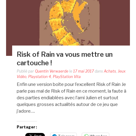
Risk of Rain va vous mettre un
cartouche !
Publié par
Quentin Verwaerde
le
17 mai 2017
dans
Achats
,
Jeux
Vidéo
,
Playstation 4
,
PlayStation Vita
Enfin une version boîte pour l’excellent Risk of Rain Je
parle pas mal de Risk of Rain en ce moment, la faute à
des parties endiablées avec l’ami Julien et surtout
quelques grosses actualités autour de ce jeu que
j’adore….
Partager :