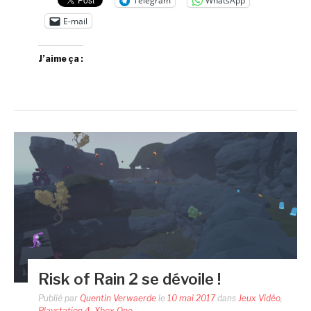
Telegram
WhatsApp
E-mail
J’aime ça :
Risk of Rain 2 se dévoile !
Publié par
Quentin Verwaerde
le
10 mai 2017
dans
Jeux Vidéo
,
Playstation 4
,
Xbox One