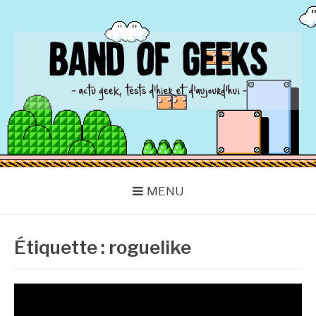
Aller
au
contenu
BAND OF GEEKS
Actu Geek d'hier et d'aujourd'hui
MENU
Étiquette :
roguelike