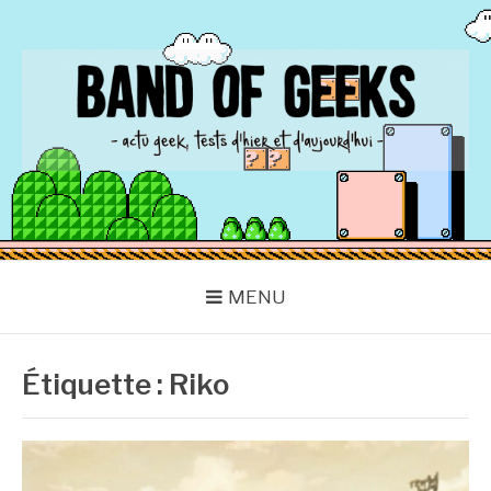
Aller
au
contenu
BAND OF GEEKS
Actu Geek d'hier et d'aujourd'hui
MENU
Étiquette :
Riko