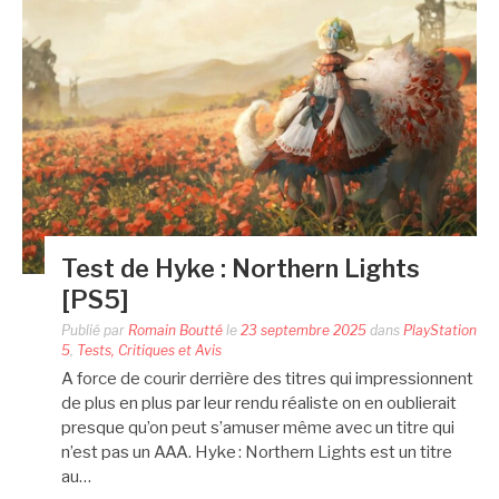
Test de Hyke : Northern Lights
[PS5]
Publié par
Romain Boutté
le
23 septembre 2025
dans
PlayStation
5
,
Tests, Critiques et Avis
A force de courir derrière des titres qui impressionnent
de plus en plus par leur rendu réaliste on en oublierait
presque qu’on peut s’amuser même avec un titre qui
n’est pas un AAA. Hyke : Northern Lights est un titre
au…