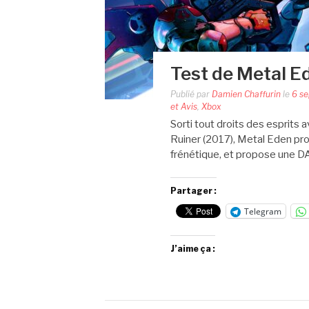
Test de Metal E
Publié par
Damien Chaffurin
le
6 s
et Avis
,
Xbox
Sorti tout droits des esprits 
Ruiner (2017), Metal Eden prou
frénétique, et propose une D
Partager :
Telegram
J’aime ça :