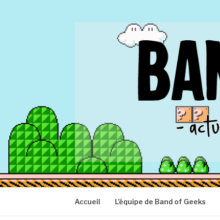
Aller
au
contenu
BAND OF GEEK
Actu Geek d'hier et d'aujourd'hui
Accueil
L’équipe de Band of Geeks