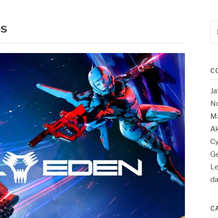
es
Re
po
:
C
Ja
No
Ma
Ak
Cy
Ge
Le
d
C