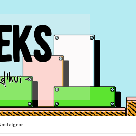
Nostalgear