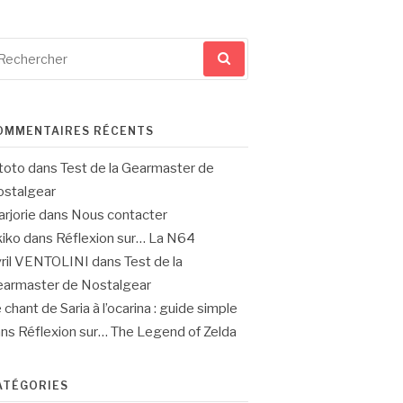
cherche
ur
OMMENTAIRES RÉCENTS
toto
dans
Test de la Gearmaster de
stalgear
rjorie
dans
Nous contacter
iko
dans
Réflexion sur… La N64
ril VENTOLINI
dans
Test de la
armaster de Nostalgear
 chant de Saria à l’ocarina : guide simple
ans
Réflexion sur… The Legend of Zelda
ATÉGORIES