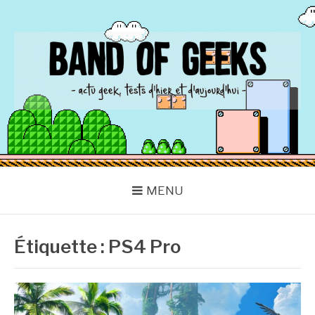
Aller
au
contenu
BAND OF GEEKS
Actu Geek d'hier et d'aujourd'hui
MENU
Étiquette :
PS4 Pro