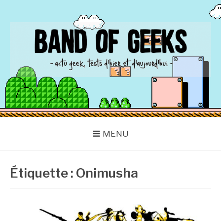
Aller
au
contenu
BAND OF GEEKS
Actu Geek d'hier et d'aujourd'hui
MENU
Étiquette :
Onimusha